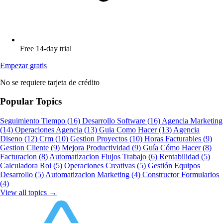
Free 14-day trial
Empezar gratis
No se requiere tarjeta de crédito
Popular Topics
Seguimiento Tiempo
(16)
Desarrollo Software
(16)
Agencia Marketing
(14)
Operaciones Agencia
(13)
Guia Como Hacer
(13)
Agencia
Diseno
(12)
Crm
(10)
Gestion Proyectos
(10)
Horas Facturables
(9)
Gestion Cliente
(9)
Mejora Productividad
(9)
Guía Cómo Hacer
(8)
Facturacion
(8)
Automatizacion Flujos Trabajo
(6)
Rentabilidad
(5)
Calculadora Roi
(5)
Operaciones Creativas
(5)
Gestión Equipos
Desarrollo
(5)
Automatizacion Marketing
(4)
Constructor Formularios
(4)
View all topics →