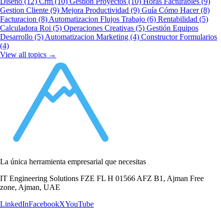
Diseno
(12)
Crm
(10)
Gestion Proyectos
(10)
Horas Facturables
(9)
Gestion Cliente
(9)
Mejora Productividad
(9)
Guía Cómo Hacer
(8)
Facturacion
(8)
Automatizacion Flujos Trabajo
(6)
Rentabilidad
(5)
Calculadora Roi
(5)
Operaciones Creativas
(5)
Gestión Equipos
Desarrollo
(5)
Automatizacion Marketing
(4)
Constructor Formularios
(4)
View all topics →
La única herramienta empresarial que necesitas
IT Engineering Solutions FZE FL H 01566 AFZ B1, Ajman Free
zone, Ajman, UAE
LinkedIn
Facebook
X
YouTube