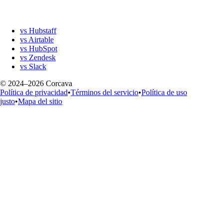
vs Hubstaff
vs Airtable
vs HubSpot
vs Zendesk
vs Slack
© 2024–2026 Corcava
Política de privacidad
•
Términos del servicio
•
Política de uso
justo
•
Mapa del sitio