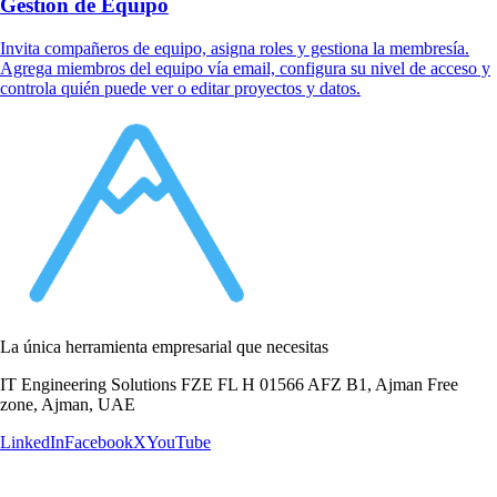
Gestión de Equipo
Invita compañeros de equipo, asigna roles y gestiona la membresía.
Agrega miembros del equipo vía email, configura su nivel de acceso y
controla quién puede ver o editar proyectos y datos.
La única herramienta empresarial que necesitas
IT Engineering Solutions FZE FL H 01566 AFZ B1, Ajman Free
zone, Ajman, UAE
LinkedIn
Facebook
X
YouTube