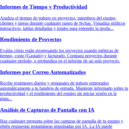
Informes de Tiempo y Productividad
Analiza el tiempo de trabajo en proyectos, miembros del equipo,
clientes y tareas durante cualquier rango de fechas. Visualiza gráficos
interactivos, tablas detalladas y totales para entender la produ...
Rendimiento de Proyectos
Evalúa cómo están progresando los proyectos usando métricas de
tiempo, costo (Gastado) y facturado. Compara proyectos durante
cualquier período, o profundiza en el informe de un solo proyecto.
Informes por Correo Automatizados
Recibe resúmenes diarios y semanales de trabajo entregados
automáticamente a tu bandeja de entrada. Mantente informado sobre tu
productividad y el rendimiento del equipo sin iniciar sesión en la
plata...
Análisis de Capturas de Pantalla con IA
Haz cualquier pregunta sobre las capturas de pantalla de tu equipo y
obtén respuestas instantáneas impulsadas por IA. La IA puede