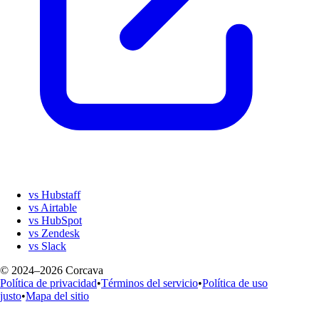
vs Hubstaff
vs Airtable
vs HubSpot
vs Zendesk
vs Slack
© 2024–2026 Corcava
Política de privacidad
•
Términos del servicio
•
Política de uso
justo
•
Mapa del sitio