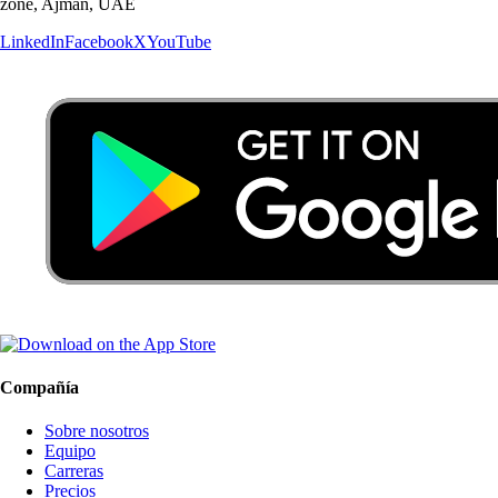
zone, Ajman, UAE
LinkedIn
Facebook
X
YouTube
Compañía
Sobre nosotros
Equipo
Carreras
Precios