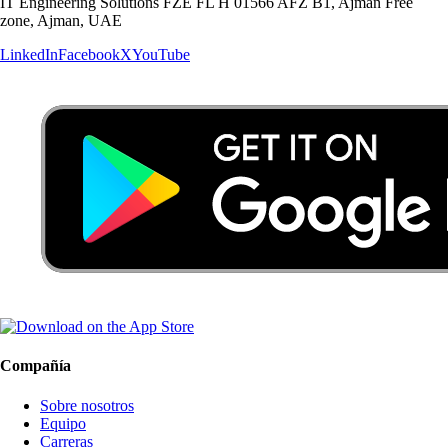
IT Engineering Solutions FZE FL H 01566 AFZ B1, Ajman Free
zone, Ajman, UAE
LinkedIn
Facebook
X
YouTube
Compañía
Sobre nosotros
Equipo
Carreras