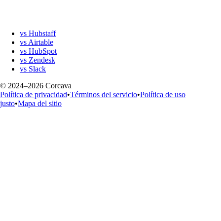
vs Hubstaff
vs Airtable
vs HubSpot
vs Zendesk
vs Slack
© 2024–2026 Corcava
Política de privacidad
•
Términos del servicio
•
Política de uso
justo
•
Mapa del sitio