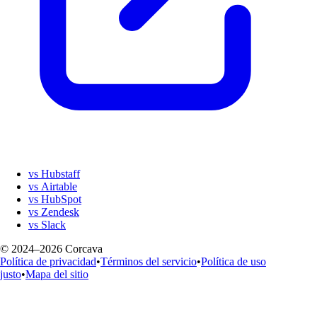
vs Hubstaff
vs Airtable
vs HubSpot
vs Zendesk
vs Slack
© 2024–2026 Corcava
Política de privacidad
•
Términos del servicio
•
Política de uso
justo
•
Mapa del sitio