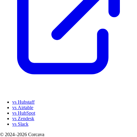
vs Hubstaff
vs Airtable
vs HubSpot
vs Zendesk
vs Slack
© 2024–2026 Corcava