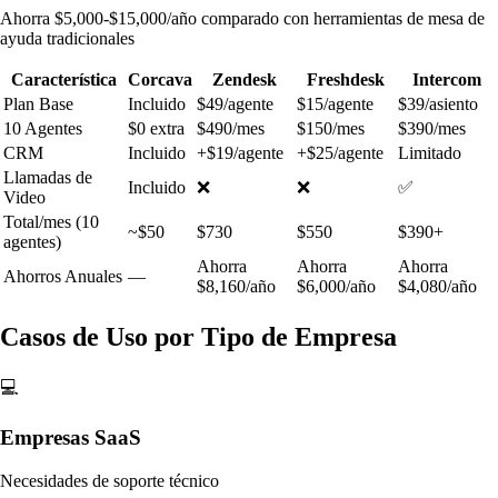
Ahorra $5,000-$15,000/año comparado con herramientas de mesa de
ayuda tradicionales
Característica
Corcava
Zendesk
Freshdesk
Intercom
Plan Base
Incluido
$49/agente
$15/agente
$39/asiento
10 Agentes
$0 extra
$490/mes
$150/mes
$390/mes
CRM
Incluido
+$19/agente
+$25/agente
Limitado
Llamadas de
Incluido
❌
❌
✅
Video
Total/mes (10
~$50
$730
$550
$390+
agentes)
Ahorra
Ahorra
Ahorra
Ahorros Anuales
—
$8,160/año
$6,000/año
$4,080/año
Casos de Uso por Tipo de Empresa
💻
Empresas SaaS
Necesidades de soporte técnico