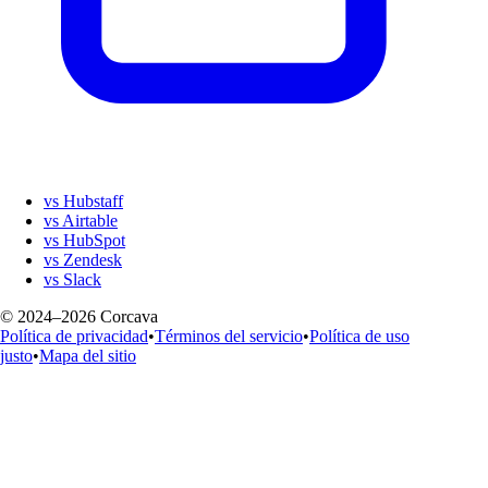
vs Hubstaff
vs Airtable
vs HubSpot
vs Zendesk
vs Slack
© 2024–2026 Corcava
Política de privacidad
•
Términos del servicio
•
Política de uso
justo
•
Mapa del sitio