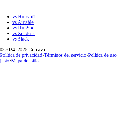
vs Hubstaff
vs Airtable
vs HubSpot
vs Zendesk
vs Slack
© 2024–2026 Corcava
Política de privacidad
•
Términos del servicio
•
Política de uso
justo
•
Mapa del sitio