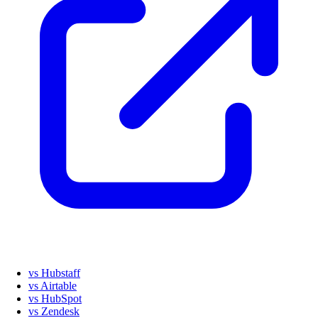
vs Hubstaff
vs Airtable
vs HubSpot
vs Zendesk