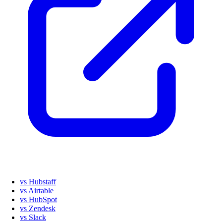
vs Hubstaff
vs Airtable
vs HubSpot
vs Zendesk
vs Slack