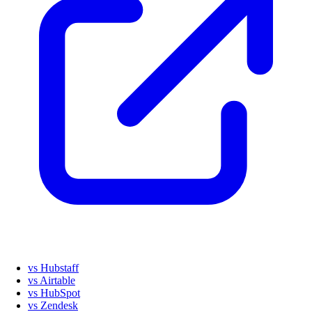
vs Hubstaff
vs Airtable
vs HubSpot
vs Zendesk